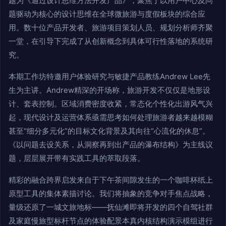
题为《通过设计思维方法开发产品》，聚焦于以用户中心及问
题驱动为核心的设计思维在全球微旅游与度假板块的综合应
用。数十位产品开发者、旅游项目策划人员、规划分析师齐聚
一堂，在引导下完成了从创新概念到具体可行性落地的系统研
究。
本期工作坊特邀用户体验研究与敏捷产品教练Andrew Lee先
生为主讲。Andrew精深的开场称，旅游开发不仅仅是地形设
计、套表控制。区域消费密度收紧，常态化个性化出游风气兴
起，现代设计及运营体系亟需思考如何处理旅游者越来越模糊
甚至“细分多元化”的目标文化背景及其向往“心流化的休息”。
《以问题去设关系，从洞察再到出产品的瀑布结构》为主线议
题，层层展开带有实践工具的萃取段落。
精彩的融合跨界启发来自于下午茶间隙发生的一个咖啡杯纸上
原型工具的集体素描讨论。我们将抽象的竞争对手焦点战略，
量级还原了一城文旅地标——抚仙滩即将开发的四个自驾社群
及家庭慢旅型标杆节点的体验配景本真内核结构演示模组进行